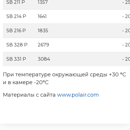
SВ 211 Р
1357
- 2
SВ 214 Р
1641
- 2
SВ 216 Р
1835
- 2
SВ 328 Р
2679
- 2
SВ 331 Р
3084
- 2
При температуре окружающей среды +30 °С
и в камере -20°С
Материалы с сайта
www.polair.com