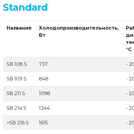
Standard
Название
Холодопроизводительность,
Ра
Вт
ди
те
°С
SВ 108 S
737
- 2
SВ 109 S
848
- 2
SВ 211 S
1098
- 2
SВ 214 S
1344
- 2
>SВ 216 S
1615
- 2