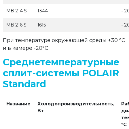
МВ 214 S
1344
- 2
МВ 216 S
1615
- 2
При температуре окружающей среды +30 °С
и в камере -20°С
Среднетемпературные
сплит-системы POLAIR
Standard
Название
Холодопроизводительность,
Ра
Вт
ди
те
°С