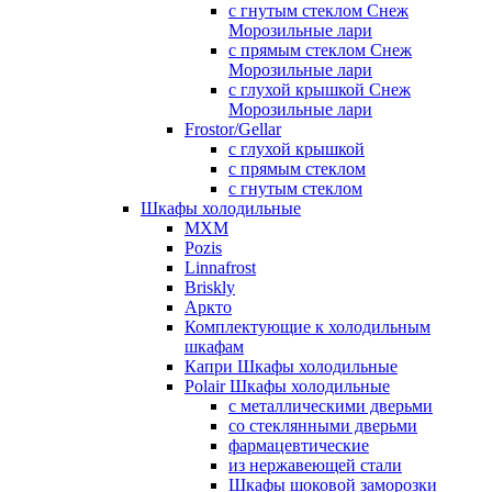
с гнутым стеклом Снеж
Морозильные лари
с прямым стеклом Снеж
Морозильные лари
с глухой крышкой Снеж
Морозильные лари
Frostor/Gellar
с глухой крышкой
с прямым стеклом
с гнутым стеклом
Шкафы холодильные
МХМ
Pozis
Linnafrost
Briskly
Аркто
Комплектующие к холодильным
шкафам
Капри Шкафы холодильные
Polair Шкафы холодильные
с металлическими дверьми
со стеклянными дверьми
фармацевтические
из нержавеющей стали
Шкафы шоковой заморозки