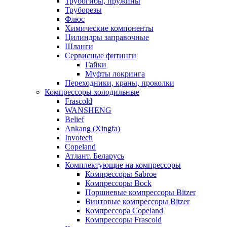
Трубогибы, пружины
Труборезы
Флюс
Химические компоненты
Цилиндры заправочные
Шланги
Сервисные фитинги
Гайки
Муфты локринга
Переходники, краны, проколки
Компрессоры холодильные
Frascold
WANSHENG
Belief
Ankang (Xingfa)
Invotech
Copeland
Атлант. Беларусь
Комплектующие на компрессоры
Компрессоры Sabroe
Компрессоры Bock
Поршневые компрессоры Bitzer
Винтовые компрессоры Bitzer
Компрессора Copeland
Компрессоры Frascold