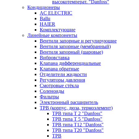
высокотемперат. "Danfoss"
Кондиционеры
AC ELECTRIC
Ballu
HAIER
Комплектующие
Линейные компоненты
Вентили запорные и регулирующие
Вентиля запорные (мембранный)
Вентиля запорный (шаровые)
Вибровставка
Клапана дифференциальные
Клапана обратные
Отделители жидкости
Регуляторы давления
Смотровые стёкла
Соленоиды
Фильтры
Электронный расширитель
ТРВ (корпус, дюза, термоэлемент)
ТРВ типа Т 2 "Danfoss"
ТРВ типа Т 5 "Danfoss"
ТРВ типа Т12 "Danfoss"
ТРВ типа Т20 "Danfoss"
ТРВ