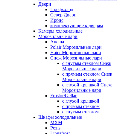
Двери
Профхолод
Север Двери
Ирбис
комплектующие к дверям
Камеры холодильные
Морозильные лари
Aucma
Polair Морозильные лари
Haier Морозильные лари
Снеж Морозильные лари
с гнутым стеклом Снеж
Морозильные лари
с прямым стеклом Снеж
Морозильные лари
с глухой крышкой Снеж
Морозильные лари
Frostor/Gellar
с глухой крышкой
с прямым стеклом
с гнутым стеклом
Шкафы холодильные
МХМ
Pozis
Linnafrost