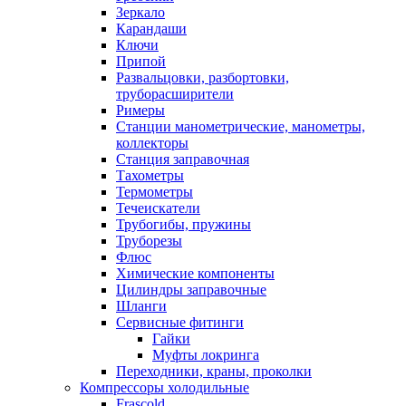
Зеркало
Карандаши
Ключи
Припой
Развальцовки, разбортовки,
труборасширители
Римеры
Станции манометрические, манометры,
коллекторы
Станция заправочная
Тахометры
Термометры
Течеискатели
Трубогибы, пружины
Труборезы
Флюс
Химические компоненты
Цилиндры заправочные
Шланги
Сервисные фитинги
Гайки
Муфты локринга
Переходники, краны, проколки
Компрессоры холодильные
Frascold