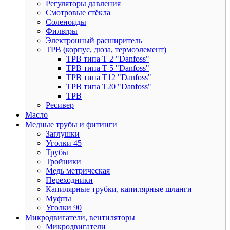
Регуляторы давления
Смотровые стёкла
Соленоиды
Фильтры
Электронный расширитель
ТРВ (корпус, дюза, термоэлемент)
ТРВ типа Т 2 "Danfoss"
ТРВ типа Т 5 "Danfoss"
ТРВ типа Т12 "Danfoss"
ТРВ типа Т20 "Danfoss"
ТРВ
Ресивер
Масло
Медные трубы и фитинги
Заглушки
Уголки 45
Трубы
Тройники
Медь метрическая
Переходники
Капилярные трубки, капилярные шланги
Муфты
Уголки 90
Микродвигатели, вентиляторы
Микродвигатели