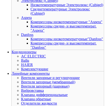
Электролюкс (Cubigel)
Низкотемпературные Электролюкс (Cubigel)
Среднетемпературные Электролюкс
(Cubigel)
Aspera
Компрессоры низкотемпературные "Aspera"
Компрессоры средне- и высокотемперат.
"Aspera"
Danfoss
Компрессоры низкотемпературные"Danfoss"
Компрессоры средне- и высокотемперат.
"Danfoss"
Кондиционеры
AC ELECTRIC
Ballu
HAIER
Комплектующие
Линейные компоненты
Вентили запорные и регулирующие
Вентиля запорные (мембранный)
Вентиля запорный (шаровые)
Вибровставка
Клапана дифференциальные
Клапана обратные
Отделители жидкости