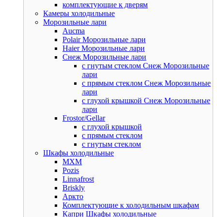
комплектующие к дверям
Камеры холодильные
Морозильные лари
Aucma
Polair Морозильные лари
Haier Морозильные лари
Снеж Морозильные лари
с гнутым стеклом Снеж Морозильные
лари
с прямым стеклом Снеж Морозильные
лари
с глухой крышкой Снеж Морозильные
лари
Frostor/Gellar
с глухой крышкой
с прямым стеклом
с гнутым стеклом
Шкафы холодильные
МХМ
Pozis
Linnafrost
Briskly
Аркто
Комплектующие к холодильным шкафам
Капри Шкафы холодильные