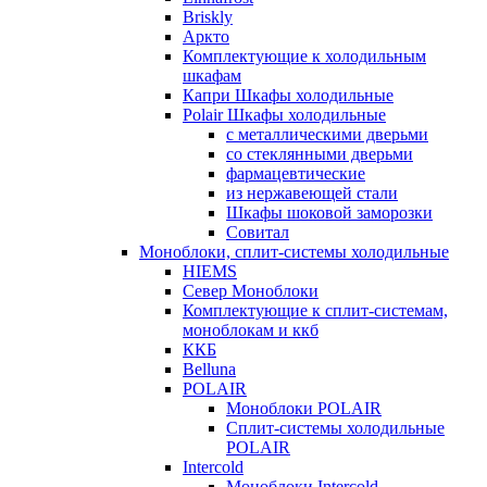
Briskly
Аркто
Комплектующие к холодильным
шкафам
Капри Шкафы холодильные
Polair Шкафы холодильные
с металлическими дверьми
со стеклянными дверьми
фармацевтические
из нержавеющей стали
Шкафы шоковой заморозки
Совитал
Моноблоки, сплит-системы холодильные
HIEMS
Север Моноблоки
Комплектующие к сплит-системам,
моноблокам и ккб
ККБ
Belluna
POLAIR
Моноблоки POLAIR
Сплит-системы холодильные
POLAIR
Intercold
Моноблоки Intercold