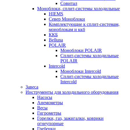
Совитал
Моноблоки, сплит-системы холодильные
HIEMS
Север Моноблоки
Комплектующие к сплит-системам,
моноблокам и ккб
ККБ
Belluna
POLAIR
Моноблоки POLAIR
Сплит-системы холодильные
POLAIR
Intercold
Моноблоки Intercold
Сплит-системы холодильные
Intercold
Завеса
Инструменты для холодильного оборудования
Насосы
Анемометры
Весы
Гигрометры
Горелки, газ, зажигалки, коврики
огнеупорные
Гребенки