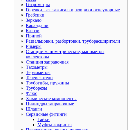
Гигрометры
Горелки, газ, зажигалки, коврики огнеупорные
Гребенки
Зеркало
Карандаши
Ключи
Припой
Развальцовки, разбортовки, труборасширители
Римеры
Станции манометрические, манометры,
коллекторы
Станция заправочная
Тахометры
Термометры
Течеискатели
Трубогибы, пружины
Труборезы
Флюс
Химические компоненты
Цилиндры заправочные
Шланги
Сервисные фитинги
Гайки
Муфты локринга
Переходники, краны, проколки