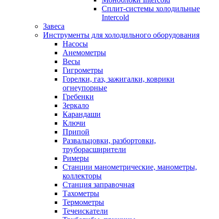
Сплит-системы холодильные
Intercold
Завеса
Инструменты для холодильного оборудования
Насосы
Анемометры
Весы
Гигрометры
Горелки, газ, зажигалки, коврики
огнеупорные
Гребенки
Зеркало
Карандаши
Ключи
Припой
Развальцовки, разбортовки,
труборасширители
Римеры
Станции манометрические, манометры,
коллекторы
Станция заправочная
Тахометры
Термометры
Течеискатели