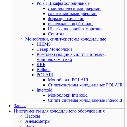
Polair Шкафы холодильные
с металлическими дверьми
со стеклянными дверьми
фармацевтические
из нержавеющей стали
Шкафы шоковой заморозки
Совитал
Моноблоки, сплит-системы холодильные
HIEMS
Север Моноблоки
Комплектующие к сплит-системам,
моноблокам и ккб
ККБ
Belluna
POLAIR
Моноблоки POLAIR
Сплит-системы холодильные POLAIR
Intercold
Моноблоки Intercold
Сплит-системы холодильные Intercold
Завеса
Инструменты для холодильного оборудования
Насосы
Анемометры
Весы