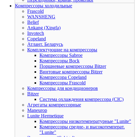
Компрессоры холодильные
Frascold
WANSHENG
Belief
Ankang (Xingfa)
Invotech
Copeland
Атлант. Беларусь
Комплектующие на компрессоры
Компрессоры Sabroe
Компрессоры Bock
Поршневые компрессоры Bitzer
Винтовые компрессоры Bitzer
Компрессора Copeland
Компрессоры Frascold
Компрессоры для кондиционеров
Bitzer
Система охлаждения компрессора (CIC)
Агрегаты компрессорные
Maneurop
Lunite Hermetique
Компрессоры низкотемпературные "Lunite"
Компрессоры средне- и высокотемперат.
"Lunite"