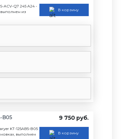
-ACV-Q7 245 A24 -
В корзину
 выполнен из
5-B05
9 750 руб.
ryer KT-125AB5-B05
В корзину
ановках, выполнен