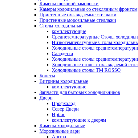
Камеры шоковой заморозки
Камеры холодильные со стеклянным фронтом
Пристенные охлаждаемые стеллажи
Пристенные морозильные стеллажи
Столы холодильные
комплектующие
Среднетемпературные Столы холодиль
Низкотемпературные Столы холодильн
Холодильные столы среднетемпературн
Саладетта
Холодильные столы среднетемпературн
Холодильные столы с охлаждаемой сто
Холодильные столы ТМ ROSSO
Бонеты
Витрины холодильные
комплектующие
Запчасти для бытовых холодильников
Двери
Профхолод
Север Двери
Ирбис
комплектующие к дверям
Камеры холодильные
Морозильные лари
Aucma