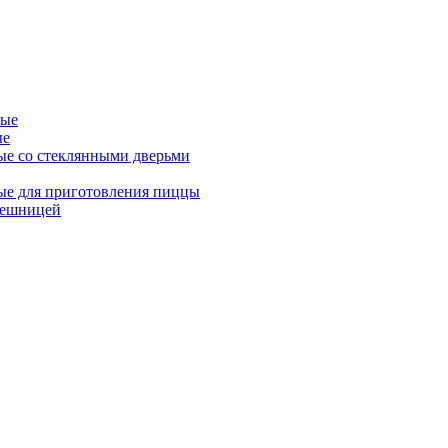
ные
ые
ые со стеклянными дверьми
ые для приготовления пиццы
лешницей