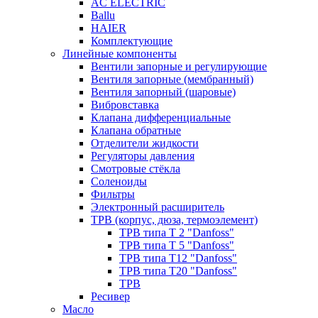
AC ELECTRIC
Ballu
HAIER
Комплектующие
Линейные компоненты
Вентили запорные и регулирующие
Вентиля запорные (мембранный)
Вентиля запорный (шаровые)
Вибровставка
Клапана дифференциальные
Клапана обратные
Отделители жидкости
Регуляторы давления
Смотровые стёкла
Соленоиды
Фильтры
Электронный расширитель
ТРВ (корпус, дюза, термоэлемент)
ТРВ типа Т 2 "Danfoss"
ТРВ типа Т 5 "Danfoss"
ТРВ типа Т12 "Danfoss"
ТРВ типа Т20 "Danfoss"
ТРВ
Ресивер
Масло