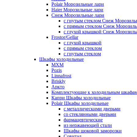
Polair Морозильные лари
Haier Морозильные лари
Снеж Морозильные лари
с гнутым стеклом Снеж Морозиль
с прямым стеклом Снеж Морозиль
с глухой крышкой Снеж Морозиль
Frostor/Gellar
с глухой крышкой
с прямым стеклом
с гнутым стеклом
Шкафы холодильные
МХМ
Pozis
Linnafrost
Briskly
Аркто
Комплектующие к холодильным шкафа
Капри Шкафы холодильные
Polair Шкафы холодильные
с металлическими дверьми
со стеклянными дверьми
фармацевтические
из нержавеющей стали
Шкафы шоковой заморозки
Совитал