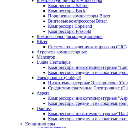
Комплектующие на компрессоры
Компрессоры Sabroe
Компрессоры Bock
Поршневые компрессоры Bitzer
Винтовые компрессоры Bitzer
Компрессора Copeland
Компрессоры Frascold
Компрессоры для кондиционеров
Bitzer
Система охлаждения компрессора (CIC)
Агрегаты компрессорные
Maneurop
Lunite Hermetique
Компрессоры низкотемпературные "Luni
Компрессоры средне- и высокотемперат. 
Электролюкс (Cubigel)
Низкотемпературные Электролюкс (Cubi
Среднетемпературные Электролюкс (Cub
Aspera
Компрессоры низкотемпературные "Asp
Компрессоры средне- и высокотемперат.
Danfoss
Компрессоры низкотемпературные"Danf
Компрессоры средне- и высокотемперат.
Кондиционеры