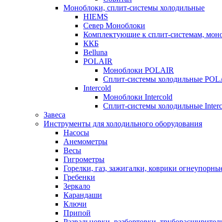
Моноблоки, сплит-системы холодильные
HIEMS
Север Моноблоки
Комплектующие к сплит-системам, моно
ККБ
Belluna
POLAIR
Моноблоки POLAIR
Сплит-системы холодильные POL
Intercold
Моноблоки Intercold
Сплит-системы холодильные Interc
Завеса
Инструменты для холодильного оборудования
Насосы
Анемометры
Весы
Гигрометры
Горелки, газ, зажигалки, коврики огнеупорны
Гребенки
Зеркало
Карандаши
Ключи
Припой
Развальцовки, разбортовки, труборасширител