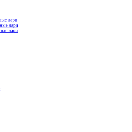
ные лари
ные лари
ные лари
м