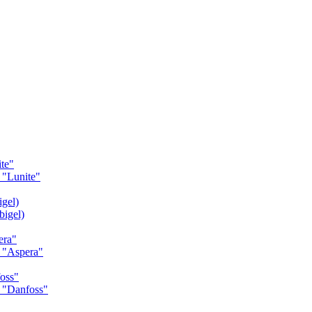
te"
"Lunite"
gel)
igel)
era"
 "Aspera"
oss"
 "Danfoss"