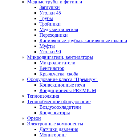
Медные трубы и фитинги
Заглушки
Уголки 45
Трубы
Тройники
Медь метрическая
Переходники
Капилярные трубки, капилярные шланги
Муфты
Уголки 90
Микродвигатели, вентиляторы
Микродвигатели
Вентилятор
Крыльчатка, скоба
Оборудование класса "Премиум"
Конвекционные печи
Кондиционеры PREMIUM
Теплоизоляция
Теплообменное оборудование
Воздухоохладители
Конденсаторы
Фреон
Электронные компоненты
Датчики давления
Мониторинг