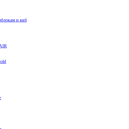
блокам и ккб
AIR
old
е
и