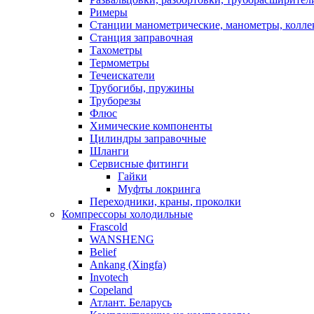
Римеры
Станции манометрические, манометры, колле
Станция заправочная
Тахометры
Термометры
Течеискатели
Трубогибы, пружины
Труборезы
Флюс
Химические компоненты
Цилиндры заправочные
Шланги
Сервисные фитинги
Гайки
Муфты локринга
Переходники, краны, проколки
Компрессоры холодильные
Frascold
WANSHENG
Belief
Ankang (Xingfa)
Invotech
Copeland
Атлант. Беларусь