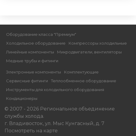
Оборудование класса "Премиум"
Xолодильное оборудование
Компрессоры холодильные
Линейные компоненты
Микродвигатели, вентиляторы
Медные трубы и фитинги
Электронные компоненты
Комплектующие
Сервисные фитинги
Теплообменное оборудование
Инструменты для холодильного оборудования
Кондиционеры
© 2007 - 2026 Региональное объединение
службы холода.
г. Владивосток, ул. Мыс Кунгасный, д. 7
Посмотреть на карте